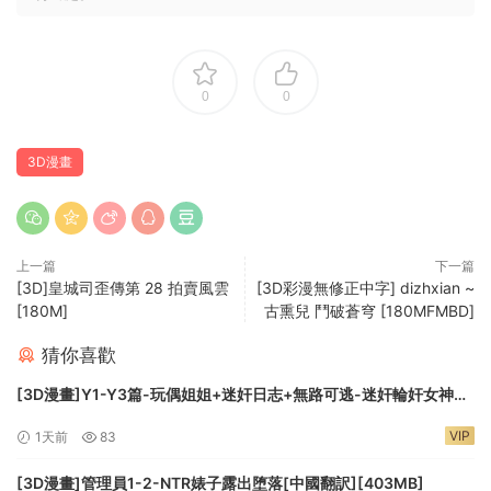
0
0
3D漫畫
上一篇
下一篇
[3D]皇城司歪傳第 28 拍賣風雲
[3D彩漫無修正中字] dizhxian ~
[180M]
古熏兒 鬥破蒼穹 [180MFMBD]
猜你喜歡
[3D漫畫]Y1-Y3篇-玩偶姐姐+迷奸日志+無路可逃-迷奸輪奸女神
[4.48G]
VIP
1天前
83
[3D漫畫]管理員1-2-NTR婊子露出堕落[中國翻訳][403MB]