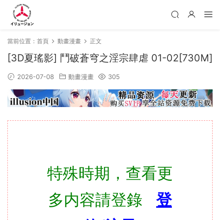
當前位置：
首頁
動畫漫畫
正文
[3D夏瑤影] 鬥破蒼穹之淫宗肆虐 01-02[730M]
2026-07-08
動畫漫畫
305
特殊時期，查看更
多内容請登錄
登