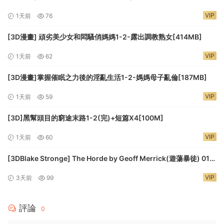
VIP
1天前
76
[3D漫畫] 頑劣美少女和悶騷俏媽媽1-2-露出調教熟女[414MB]
VIP
1天前
62
[3D漫畫]掌握催眠之力後的淫亂生活1-2-媽媽母子亂倫[187MB]
VIP
1天前
59
[3D]黑幫頭目的窮途末路1-2(完)+短篇X4[100M]
VIP
1天前
60
[3DBlake Stronge] The Horde by Geoff Merrick(遊蕩暴徒) 01-
11[160M]
VIP
3天前
99
評論
0