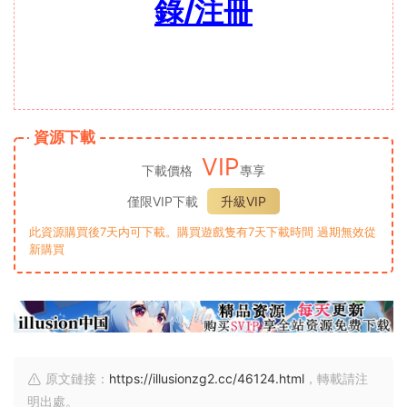
錄/注冊
資源下載
VIP
下載價格
專享
僅限VIP下載
升級VIP
此資源購買後7天内可下載。購買遊戲隻有7天下載時間 過期無效從
新購買
原文鏈接：
https://illusionzg2.cc/46124.html
，轉載請注
明出處。